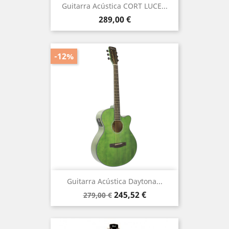
Guitarra Acústica CORT LUCE...
Precio
289,00 €
-12%
Guitarra Acústica Daytona...
Precio
Precio
245,52 €
279,00 €
base