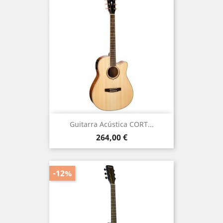
Guitarra Acústica CORT...
Precio
264,00 €
-12%