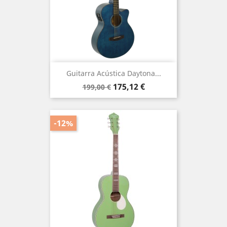
Guitarra Acústica Daytona...
Precio
Precio
175,12 €
199,00 €
base
-12%